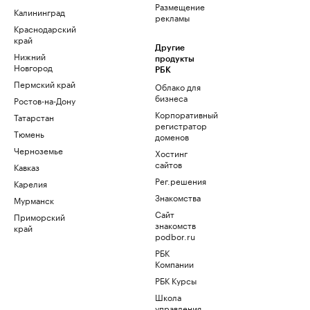
Размещение
Калининград
рекламы
Краснодарский
край
Другие
Нижний
продукты
Новгород
РБК
Пермский край
Облако для
бизнеса
Ростов-на-Дону
Корпоративный
Татарстан
регистратор
Тюмень
доменов
Черноземье
Хостинг
сайтов
Кавказ
Рег.решения
Карелия
Знакомства
Мурманск
Сайт
Приморский
знакомств
край
podbor.ru
РБК
Компании
РБК Курсы
Школа
управления