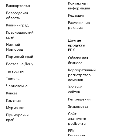
Контактная
Башкортостан
информация
Вологодская
Редакция
область
Размещение
Калининград
рекламы
Краснодарский
край
Другие
Нижний
продукты
Новгород
РБК
Пермский край
Облако для
бизнеса
Ростов-на-Дону
Корпоративный
Татарстан
регистратор
Тюмень
доменов
Черноземье
Хостинг
сайтов
Кавказ
Рег.решения
Карелия
Знакомства
Мурманск
Сайт
Приморский
знакомств
край
podbor.ru
РБК
Компании