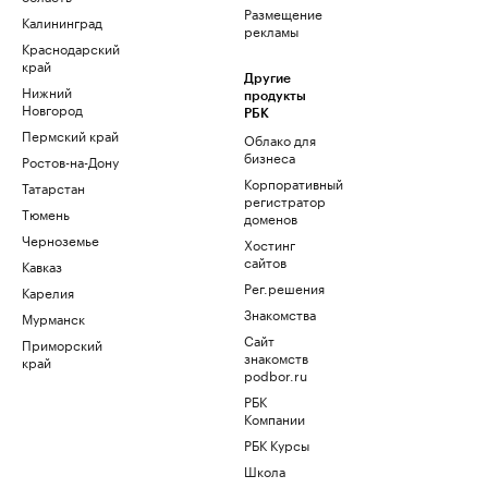
Размещение
Калининград
рекламы
Краснодарский
край
Другие
Нижний
продукты
Новгород
РБК
Пермский край
Облако для
бизнеса
Ростов-на-Дону
Корпоративный
Татарстан
регистратор
Тюмень
доменов
Черноземье
Хостинг
сайтов
Кавказ
Рег.решения
Карелия
Знакомства
Мурманск
Сайт
Приморский
знакомств
край
podbor.ru
РБК
Компании
РБК Курсы
Школа
управления