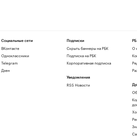
Социальные сети
Подписки
РБ
ВКонтакте
Скрыть баннеры на РБК
О 
Одноклассники
Подписка на РБК
Ко
Telegram
Корпоративная подписка
Ре
Дзен
Ра
Уведомления
RSS Новости
Др
Об
Ко
до
Хо
Ре
Зн
Са