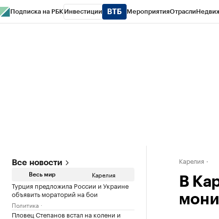
Подписка на РБК
Инвестиции
Мероприятия
Отрасли
Недви
РБК Life
Тренды
Визионеры
Национальные проекты
Город
Стиль
Кр
Конференции СПб
Спецпроекты
Проверка контрагентов
Политика
Карелия
Все новости
Карелия
Весь мир
В Ка
Турция предложила России и Украине
объявить мораторий на бои
мони
Политика
Пловец Степанов встал на колени и