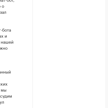
 о
зал
т-бота
ах и
м нашей
ожно
анный
ских
 мы
бсудим
ул