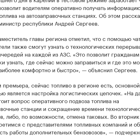
позволит водителям оперативно получать информацию
оплива на автозаправочных станциях. Об этом расска
министр республики Андрей Сергеев.
меститель главы региона отметил, что с помощью ча
ели также смогут узнать о технологических перерыв
чередей на каждой из АЗС. «Это позволит граждана
и узнать, где сейчас можно заправиться и где это м
аиболее комфортно и быстро», — объяснил Сергеев.
 премьера, сейчас топливо в регионе есть, основной
ю является настройка логистических цепочек. «На д
оит вопрос оперативного подвоза топлива на
авочные станции и сокращение времени технологиче
, либо, по возможности, отмена таковых. Во вторник
третимся с представителями топливных компаний и о
сть работы дополнительных бензовозов», — подчеркн