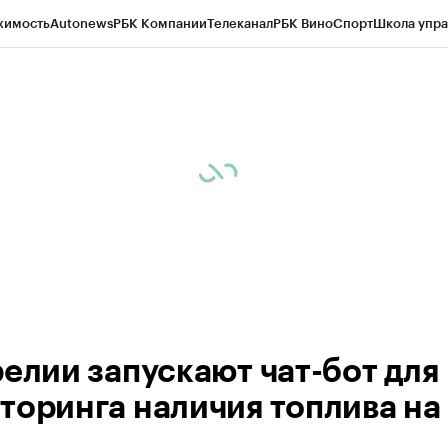
жимость
Autonews
РБК Компании
Телеканал
РБК Вино
Спорт
Школа упра
ипто
РБК Бизнес-среда
Дискуссионный клуб
Исследования
Кредитные 
Экономика
Бизнес
Технологии и медиа
Финансы
Рынок наличной валю
релии запускают чат-бот для
торинга наличия топлива на