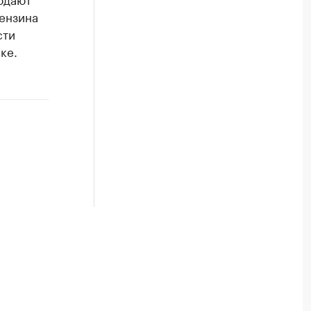
ензина
сти
ке.