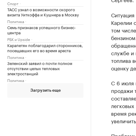
Спорт
ТАСС узнал о возможности скорого
Ситуация 
визита Уиткоффа и Кушнера в Москву
Политика
Карелии о
Семь признаков успешного бизнес-
том числе
центра
бензином
РБК и Upside
обращенн
Карапетян поблагодарил сторонников,
посещавших его во время ареста
службе и
Политика
топлива в
Зеленский заявил о почти полном
оценку де
отсутствии целых тепловых
электростанций
Политика
C 6 июля
продажи т
Загрузить еще
составляе
легковых 
время ре
увеличить
Проблемы