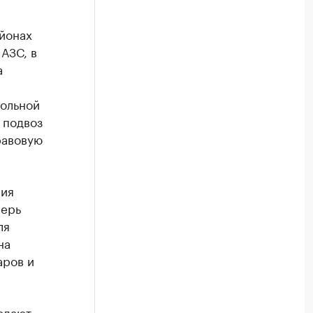
айонах
АЗС, в
а
польной
 подвоз
равовую
ия
перь
ля
на
аров и
юдают