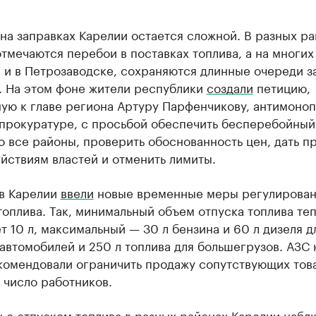
на заправках Карелии остается сложной. В разных р
тмечаются перебои в поставках топлива, а на многих 
 и в Петрозаводске, сохраняются длинные очереди з
. На этом фоне жители республики
создали
петицию,
ую к главе региона Артуру Парфенчикову, антимоно
 прокуратуре, с просьбой обеспечить бесперебойный
о все районы, проверить обоснованность цен, дать п
йствиям властей и отменить лимиты.
 в Карелии
ввели
новые временные меры регулирован
оплива. Так, минимальный объем отпуска топлива те
т 10 л, максимальный — 30 л бензина и 60 л дизеля д
автомобилей и 250 л топлива для большегрузов. АЗС 
комендовали ограничить продажу сопутствующих тов
 число работников.
 с отпуском топлива в разных районах Карелии набл