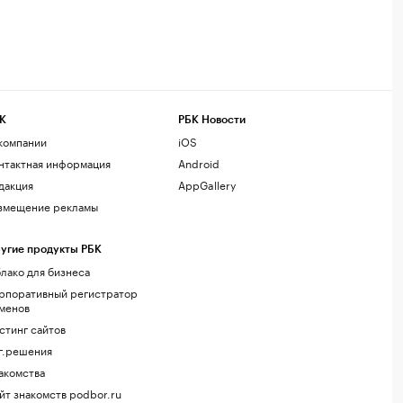
К
РБК Новости
компании
iOS
нтактная информация
Android
дакция
AppGallery
змещение рекламы
угие продукты РБК
лако для бизнеса
рпоративный регистратор
менов
стинг сайтов
г.решения
акомства
йт знакомств podbor.ru