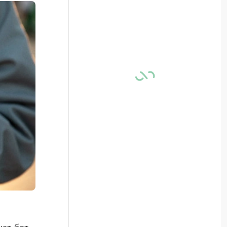
ат-бот,