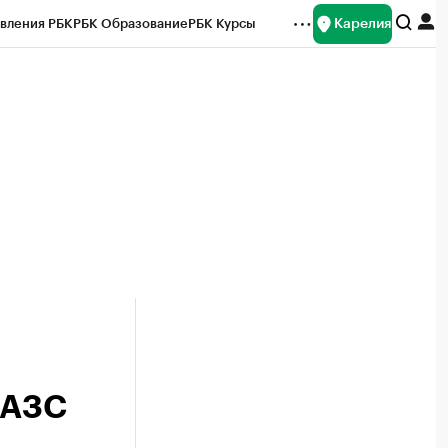
Карелия
вления РБК
РБК Образование
РБК Курсы
рейтинги
Франшизы
Газета
Спецпроекты СПб
ты
 АЗС