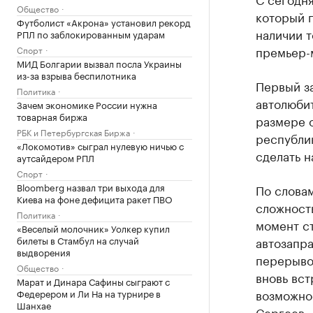
Общество
который 
Футболист «Акрона» установил рекорд
наличии т
РПЛ по заблокированным ударам
премьер-
Спорт
МИД Болгарии вызвал посла Украины
из-за взрыва беспилотника
Первый за
Политика
автолюбит
Зачем экономике России нужна
товарная биржа
размере о
РБК и Петербургская Биржа
республик
«Локомотив» сыграл нулевую ничью с
сделать н
аутсайдером РПЛ
Спорт
Bloomberg назвал три выхода для
По словам
Киева на фоне дефицита ракет ПВО
сложность
Политика
момент ст
«Веселый молочник» Уолкер купил
билеты в Стамбул на случай
автозапр
выдворения
перерывов
Общество
вновь вс
Марат и Динара Сафины сыграют с
возможно
Федерером и Ли На на турнире в
Шанхае
Сергеев.