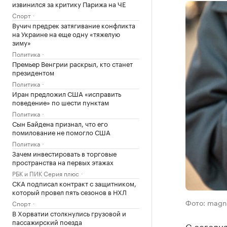
извинился за критику Парижа на ЧЕ
Спорт
Вучич предрек затягивание конфликта
на Украине на еще одну «тяжелую
зиму»
Политика
Премьер Венгрии раскрыл, кто станет
президентом
Политика
Иран предложил США «исправить
поведение» по шести пунктам
Политика
Сын Байдена признал, что его
помилование не помогло США
Политика
Зачем инвестировать в торговые
пространства на первых этажах
РБК и ПИК Серия плюс
СКА подписал контракт с защитником,
который провел пять сезонов в НХЛ
Фото: magn
Спорт
В Хорватии столкнулись грузовой и
пассажирский поезда
С сегодня