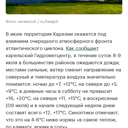
Фото: wirestock / ru.freepik
В июле территория Карелии окажется под
влиянием очередного атмосферного фронта
атлантического циклона.
Как сообщает
карельский Гидрометцентр, в течение суток 8-9
июля в большинстве районов ожидаются дожди,
местами сильные, ветер сменит направление на
северный и температура воздуха значительно
понизится: ночью до +7, +12°С, на севере до +5,
+9°С, в дневные часы в субботу не превысит
+16, +20°С, на севере +11, +15°С, в воскресенье
(09 июля) и в начале следующей недели днем
составят всего +12, +17°С. Синоптики отмечают,
что это на 4-6°С ниже нормы «в самое теплое,
по климату, время в году».