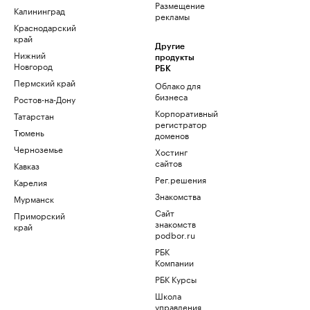
Размещение
Калининград
рекламы
Краснодарский
край
Другие
Нижний
продукты
Новгород
РБК
Пермский край
Облако для
бизнеса
Ростов-на-Дону
Корпоративный
Татарстан
регистратор
Тюмень
доменов
Черноземье
Хостинг
сайтов
Кавказ
Рег.решения
Карелия
Знакомства
Мурманск
Сайт
Приморский
знакомств
край
podbor.ru
РБК
Компании
РБК Курсы
Школа
управления