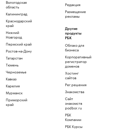
Вологодская
Редакция
область
Размещение
Калининград
рекламы
Краснодарский
край
Другие
Нижний
продукты
Новгород
РБК
Пермский край
Облако для
бизнеса
Ростов-на-Дону
Корпоративный
Татарстан
регистратор
Тюмень
доменов
Черноземье
Хостинг
сайтов
Кавказ
Рег.решения
Карелия
Знакомства
Мурманск
Сайт
Приморский
знакомств
край
podbor.ru
РБК
Компании
РБК Курсы