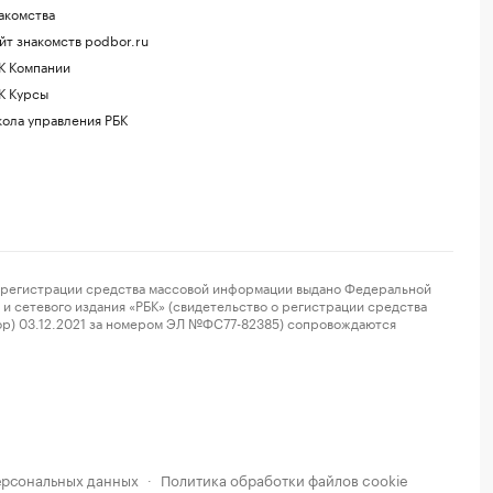
акомства
йт знакомств podbor.ru
К Компании
К Курсы
ола управления РБК
регистрации средства массовой информации выдано Федеральной
и сетевого издания «РБК» (свидетельство о регистрации средства
ор) 03.12.2021 за номером ЭЛ №ФС77-82385) сопровождаются
ерсональных данных
Политика обработки файлов cookie
·