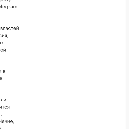
elegram-
 властей
сия,
ые
кой
и в
в
в и
ится
,
Чечне,
и