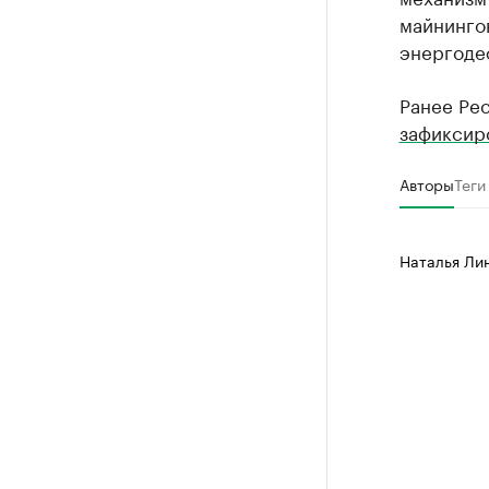
майнингов
энергоде
Ранее Рес
зафиксир
Авторы
Теги
Наталья Ли