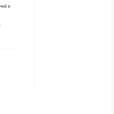
лей в
е