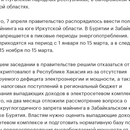
ой областях.
о, 7 апреля правительство распорядилось ввести по
йнинга на юге Иркутской области. В Бурятии и Забай
запрещается в пиковые периоды энергопотребления.
приходятся на период с 1 января по 15 марта, а в сл
15 ноября по 15 марта.
ем заседании в правительстве решили отказаться от
криптовалют в Республике Хакасия из-за отсутствия
руемого дефицита электроэнергии и мощности, а так
 налоговых поступлений в региональный бюджет и
ания выпадающих доходов в электросетевом компле
о, на два месяца отложили рассмотрение вопроса о
круглогодичного запрета майнинга в Забайкальском 
ке Бурятия. Властям нужно оценить выпадающие дохо
етевом комплексе и подготовить нормативную базу п
у перераспределения высвобождаемой мощности от