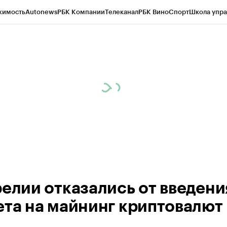
жимость
Autonews
РБК Компании
Телеканал
РБК Вино
Спорт
Школа упра
ипто
РБК Бизнес-среда
Дискуссионный клуб
Исследования
Кредитные 
Экономика
Бизнес
Технологии и медиа
Финансы
Рынок наличной валю
релии отказались от введени
ета на майнинг криптовалют