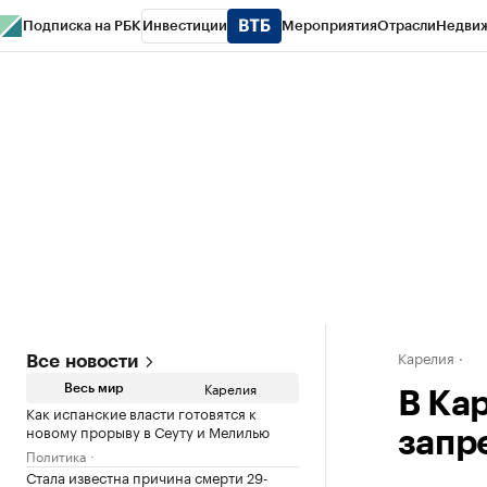
Подписка на РБК
Инвестиции
Мероприятия
Отрасли
Недви
РБК Life
Тренды
Визионеры
Национальные проекты
Город
Стиль
Кр
Конференции СПб
Спецпроекты
Проверка контрагентов
Политика
Карелия
Все новости
Карелия
Весь мир
В Ка
Как испанские власти готовятся к
новому прорыву в Сеуту и Мелилью
запр
Политика
Стала известна причина смерти 29-