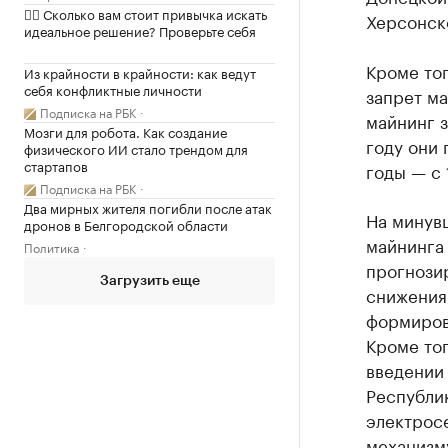
✍🏻 Сколько вам стоит привычка искать
Херсонск
идеальное решение? Проверьте себя
Кроме тог
Из крайности в крайности: как ведут
себя конфликтные личности
запрет ма
Подписка на РБК
майнинг 
Мозги для робота. Как создание
году они 
физического ИИ стало трендом для
стартапов
годы — с 
Подписка на РБК
Два мирных жителя погибли после атак
На минувш
дронов в Белгородской области
майнинга 
Политика
прогнози
Загрузить еще
снижения
формиров
Кроме тог
введении 
Республи
электрос
механизм