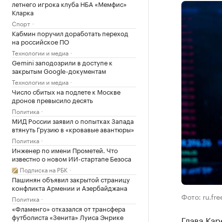
летнего игрока клуба НБА «Мемфис»
Кларка
Спорт
Кабмин поручил доработать переход
на российское ПО
Технологии и медиа
Gemini заподозрили в доступе к
закрытым Google-документам
Технологии и медиа
Число сбитых на подлете к Москве
дронов превысило десять
Политика
МИД России заявил о попытках Запада
втянуть Грузию в «кровавые авантюры»
Политика
Инженер по имени Прометей. Что
известно о новом ИИ-стартапе Безоса
Подписка на РБК
Пашинян объявил закрытой страницу
конфликта Армении и Азербайджана
Фото: ru.fr
Политика
«Фламенго» отказался от трансфера
футболиста «Зенита» Луиса Энрике
Глава Ка