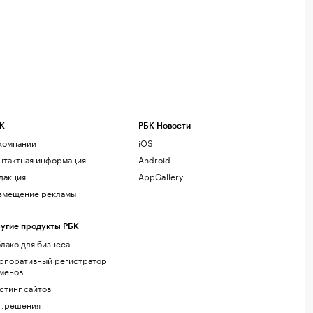
К
РБК Новости
компании
iOS
нтактная информация
Android
дакция
AppGallery
змещение рекламы
угие продукты РБК
лако для бизнеса
рпоративный регистратор
менов
стинг сайтов
г.решения