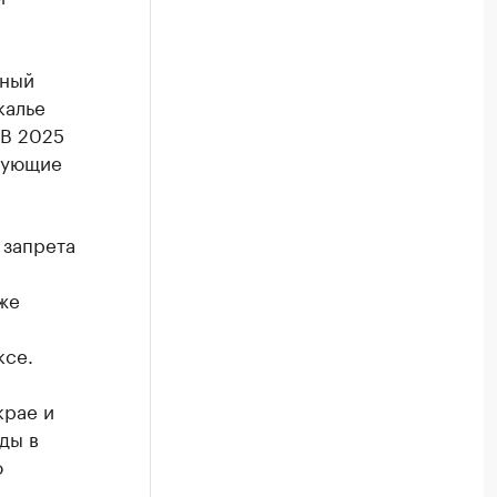
лный
калье
 В 2025
едующие
 запрета
же
ксе.
крае и
ды в
о