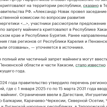
 криптовалют на территории республики,
сказано
в T
авительства РФ. «Александр Новак провел заседание
ьственной комиссии по вопросам развития
нергетики <…>, участники рассмотрели предложение
по запрету майнинга криптовалют в Республике Хака
ском крае и Республике Бурятия. Ранее направленн
ния глав регионов от Республики Карелия и Пензенс
ыли отозваны», — уточняется в источнике.
о полный или частичный запрет майнинга могут ввест
Пензенской области и части Хакасии,
стало известно
кущего года.
024 года правительство утвердило перечень регионо
й, где с 1 января 2025-го по 15 марта 2031 года ввод
 майнинг. Ограничения ввели в Дагестане, Ингушетии
о-Балкарии, Карачаево-Черкесии, Северной Осетии, 
 и Луганской народных республиках, в Запорожской 