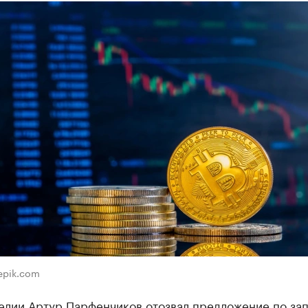
eepik.com
релии Артур Парфенчиков отозвал предложение по за