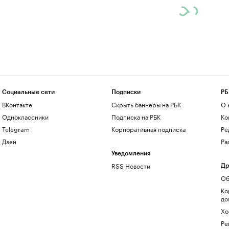
Социальные сети
Подписки
РБ
ВКонтакте
Скрыть баннеры на РБК
О 
Одноклассники
Подписка на РБК
Ко
Telegram
Корпоративная подписка
Ре
Дзен
Ра
Уведомления
RSS Новости
Др
Об
Ко
до
Хо
Ре