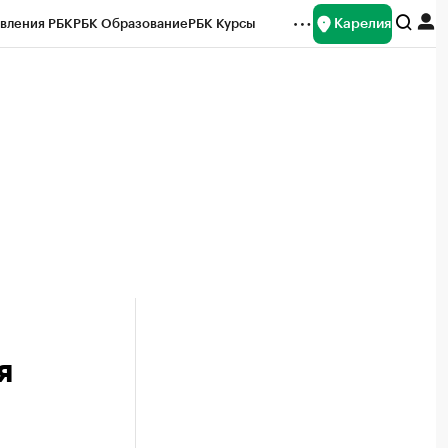
Карелия
вления РБК
РБК Образование
РБК Курсы
рейтинги
Франшизы
Газета
Спецпроекты СПб
ты
я