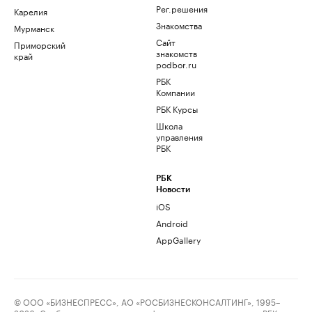
Рег.решения
Карелия
Знакомства
Мурманск
Сайт
Приморский
знакомств
край
podbor.ru
РБК
Компании
РБК Курсы
Школа
управления
РБК
РБК
Новости
iOS
Android
AppGallery
© ООО «БИЗНЕСПРЕСС», АО «РОСБИЗНЕСКОНСАЛТИНГ», 1995–