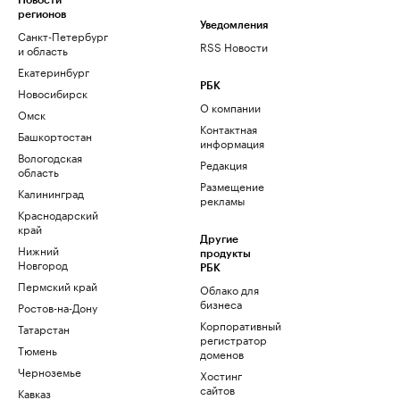
Новости
регионов
Уведомления
Санкт-Петербург
RSS Новости
и область
Екатеринбург
РБК
Новосибирск
О компании
Омск
Контактная
Башкортостан
информация
Вологодская
Редакция
область
Размещение
Калининград
рекламы
Краснодарский
край
Другие
Нижний
продукты
Новгород
РБК
Пермский край
Облако для
бизнеса
Ростов-на-Дону
Корпоративный
Татарстан
регистратор
Тюмень
доменов
Черноземье
Хостинг
сайтов
Кавказ