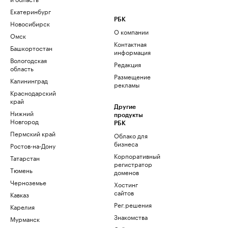
Екатеринбург
РБК
Новосибирск
О компании
Омск
Контактная
Башкортостан
информация
Вологодская
Редакция
область
Размещение
Калининград
рекламы
Краснодарский
край
Другие
Нижний
продукты
Новгород
РБК
Пермский край
Облако для
бизнеса
Ростов-на-Дону
Корпоративный
Татарстан
регистратор
Тюмень
доменов
Черноземье
Хостинг
сайтов
Кавказ
Рег.решения
Карелия
Знакомства
Мурманск