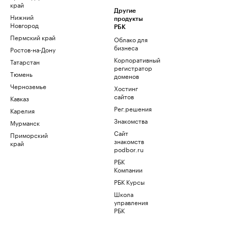
край
Другие
Нижний
продукты
Новгород
РБК
Пермский край
Облако для
бизнеса
Ростов-на-Дону
Корпоративный
Татарстан
регистратор
Тюмень
доменов
Черноземье
Хостинг
сайтов
Кавказ
Рег.решения
Карелия
Знакомства
Мурманск
Сайт
Приморский
знакомств
край
podbor.ru
РБК
Компании
РБК Курсы
Школа
управления
РБК