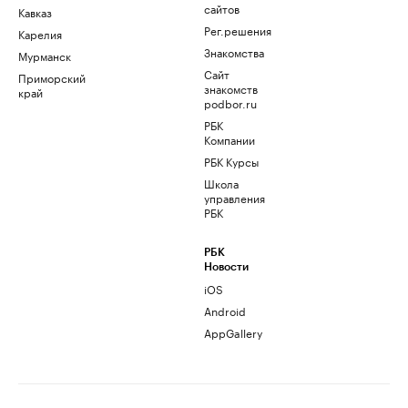
сайтов
Кавказ
Рег.решения
Карелия
Знакомства
Мурманск
Сайт
Приморский
знакомств
край
podbor.ru
РБК
Компании
РБК Курсы
Школа
управления
РБК
РБК
Новости
iOS
Android
AppGallery