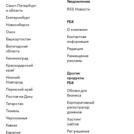
Уведомления
Санкт-Петербург
RSS Новости
и область
Екатеринбург
РБК
Новосибирск
О компании
Омск
Контактная
Башкортостан
информация
Вологодская
Редакция
область
Размещение
Калининград
рекламы
Краснодарский
край
Другие
Нижний
продукты
Новгород
РБК
Пермский край
Облако для
бизнеса
Ростов-на-Дону
Корпоративный
Татарстан
регистратор
Тюмень
доменов
Черноземье
Хостинг
сайтов
Кавказ
Рег.решения
Карелия