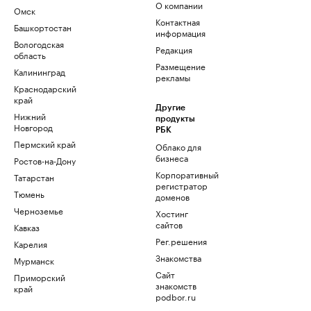
О компании
Омск
Контактная
Башкортостан
информация
Вологодская
Редакция
область
Размещение
Калининград
рекламы
Краснодарский
край
Другие
Нижний
продукты
Новгород
РБК
Пермский край
Облако для
бизнеса
Ростов-на-Дону
Корпоративный
Татарстан
регистратор
Тюмень
доменов
Черноземье
Хостинг
сайтов
Кавказ
Рег.решения
Карелия
Знакомства
Мурманск
Сайт
Приморский
знакомств
край
podbor.ru