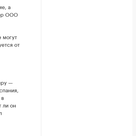
е, а
тор ООО
е могут
уется от
я
иру —
спания,
 в
 ли он
л