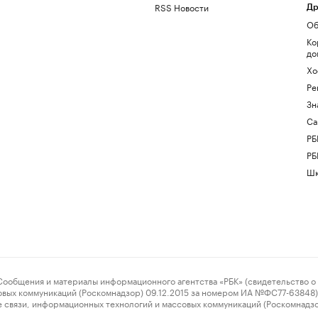
RSS Новости
Др
Об
Ко
до
Хо
Ре
Зн
Са
РБ
РБ
Шк
ения и материалы информационного агентства «РБК» (свидетельство о 
овых коммуникаций (Роскомнадзор) 09.12.2015 за номером ИА №ФС77-63848) 
 связи, информационных технологий и массовых коммуникаций (Роскомнадз