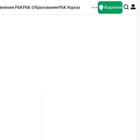
Карелия
вления РБК
РБК Образование
РБК Курсы
рейтинги
Франшизы
Газета
Спецпроекты СПб
ты