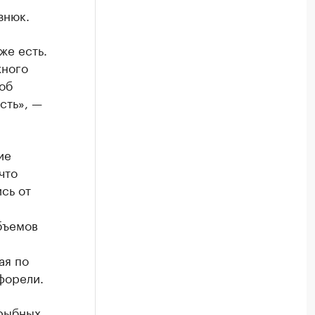
знюк.
же есть.
жного
 об
сть», —
ие
что
сь от
бъемов
ая по
форели.
 рыбных