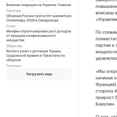
Военная операция на Украине. Главное
повышение
Политика
вписаны 
Сборные России пропустят шахматную
«Управля
Олимпиаду-2026 в Самарканде
Спорт
Минфин спрогнозировал рост доходов
По словам
от продажи конфискованного
похвастат
имущества
партии к 
Общество
мощности 
Reuters узнал о договоре Турции,
Саудовской Аравии и Пакистана по
удовлетв
обороне
Политика
«Мы откр
Загрузить еще
начиная о
Франция).
сторону К
прирост б
Бажулин.
О том, чт