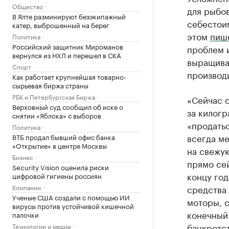
Общество
для рыбо
В Ялте разминируют безэкипажный
себестои
катер, выброшенный на берег
этом
пиш
Политика
Российский защитник Мироманов
проблем 
вернулся из НХЛ и перешел в СКА
выращиван
Спорт
производ
Как работает крупнейшая товарно-
сырьевая биржа страны
РБК и Петербургская Биржа
«Сейчас с
Верховный суд сообщил об иске о
за килогр
снятии «Яблока» с выборов
«продатьс
Политика
всегда ме
ВТБ продал бывший офис банка
«Открытие» в центре Москвы
на свежую
Бизнес
прямо сей
Security Vision оценила риски
концу го
цифровой гигиены россиян
Компании
средства
Ученые США создали с помощью ИИ
моторы, 
вирусы против устойчивой кишечной
конечный 
палочки
банкротс
Технологии и медиа