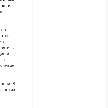
од, из
а
о
 не
готова
ие,
рнативы
ции и
ные
ических
рели. В
дческих