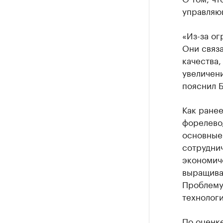
управляю
«Из-за ог
Они связ
качества,
увеличени
пояснил 
Как ране
форелевод
основные 
сотрудни
экономиче
выращива
Проблему 
технологи
По оценк