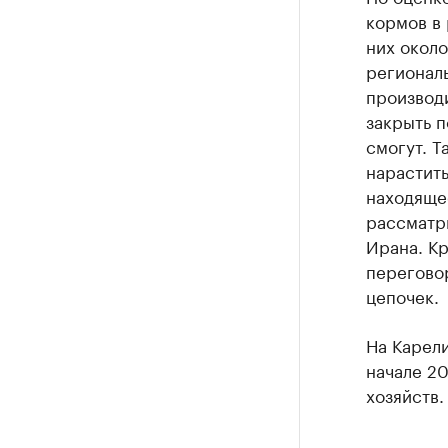
кормов в 
них около
регионал
производ
закрыть п
смогут. Т
нарастить
находящее
рассматри
Ирана. Кр
перегово
цепочек.
На Карел
начале 2
хозяйств.