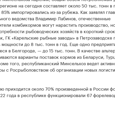
регионе на сегодня составляет около 50 тыс. тонн в г
 85% импортировались из-за рубежа. Как заявлял глав
ьного ведомства Владимир Лабинов, отечественные
ители комбикормов могут нарастить производство, н
отребности рыбоводческих хозяйств в короткий срок
ак, ГК «Карельские рыбные заводы» в Петрозаводске 
 мощности до 8 тыс. тонн в год. Еще одно предприят
ся в Белгороде, — до 15 тыс. тонн. В качестве альте
ваются варианты поставок кормов из Беларуси, Тур
оме того, республиканский Минсельхоз ведет актив
ры с Росрыболовством об организации новых логист
ию приходится около 70% произведенной в России фо
022 года в республике функционировали 67 форелево