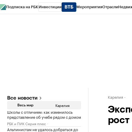
Подписка на РБК
Инвестиции
Мероприятия
Отрасли
Недви
РБК Life
Тренды
Визионеры
Национальные проекты
Город
Стиль
Кр
Конференции СПб
Спецпроекты
Проверка контрагентов
Политика
Карелия
Все новости
Карелия
Весь мир
Эксп
Школы с отличием: как изменилось
представление об учебе рядом с домом
рост
РБК и ПИК Серия плюс
Альпинистам не удалось добраться до