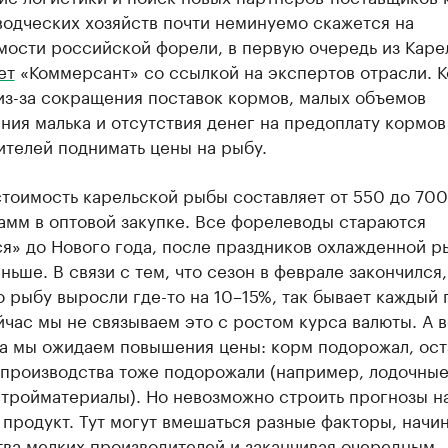
водческих хозяйств почти неминуемо скажется на
мости российской форели, в первую очередь из Каре
ет
«Коммерсант» со ссылкой на экспертов отрасли. 
из-за сокращения поставок кормов, малых объемов
ия малька и отсутствия денег на предоплату кормов
ителей поднимать цены на рыбу.
тоимость карельской рыбы составляет от 550 до 700
амм в оптовой закупке. Все форелеводы стараются
я» до Нового года, после праздников охлажденной 
ньше. В связи с тем, что сезон в феврале закончился,
 рыбу выросли где-то на 10–15%, так бывает каждый г
час мы не связываем это с ростом курса валюты. А в
да мы ожидаем повышения цены: корм подорожал, ос
 производства тоже подорожали (например, лодочны
стройматериалы). Но невозможно строить прогнозы н
продукт. Тут могут вмешаться разные факторы, начин
тва мелких производителей и заканчивая очередным