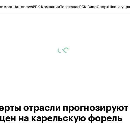
жимость
Autonews
РБК Компании
Телеканал
РБК Вино
Спорт
Школа упра
ипто
РБК Бизнес-среда
Дискуссионный клуб
Исследования
Кредитные 
Экономика
Бизнес
Технологии и медиа
Финансы
Рынок наличной валю
ерты отрасли прогнозируют
 цен на карельскую форель