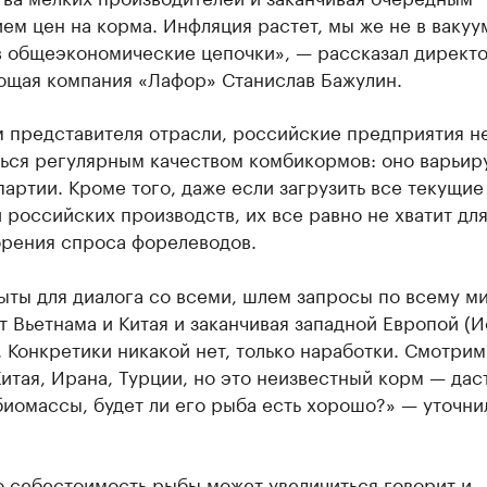
м цен на корма. Инфляция растет, мы же не в вакуум
в общеэкономические цепочки», — рассказал дирек
ющая компания «Лафор» Станислав Бажулин.
 представителя отрасли, российские предприятия н
ься регулярным качеством комбикормов: оно варьир
партии. Кроме того, даже если загрузить все текущие
российских производств, их все равно не хватит дл
орения спроса форелеводов.
ыты для диалога со всеми, шлем запросы по всему м
т Вьетнама и Китая и заканчивая западной Европой (И
 Конкретики никакой нет, только наработки. Смотрим
итая, Ирана, Турции, но это неизвестный корм — даст
иомассы, будет ли его рыба есть хорошо?» — уточни
о себестоимость рыбы может увеличиться говорит и