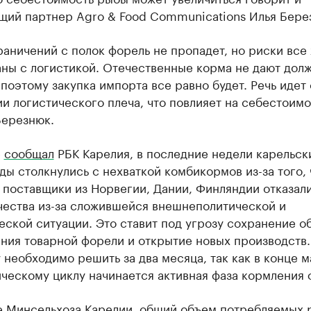
щий партнер Agro & Food Communications Илья Бере
раничений с полок форель не пропадет, но риски все 
аны с логистикой. Отечественные корма не дают дол
 поэтому закупка импорта все равно будет. Речь идет
и логистического плеча, что повлияет на себестоимо
Березнюк.
е
сообщал
РБК Карелия, в последние недели карельск
ы столкнулись с нехваткой комбикормов из-за того, 
поставщики из Норвегии, Дании, Финляндии отказали
чества из-за сложившейся внешнеполитической и
ской ситуации. Это ставит под угрозу сохранение о
ния товарной форели и открытие новых производств.
необходимо решить за два месяца, так как в конце м
ческому циклу начинается активная фаза кормления 
е Минсельхоза Карелии, общий объем потребляемых