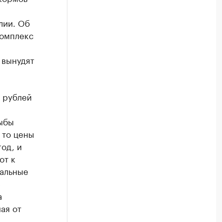
лии. Об
Комплекс
 вынудят
 рублей
рыбы
 то цены
од, и
от к
тальные
е
а
ая от