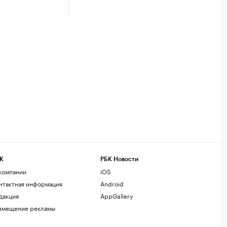
К
РБК Новости
компании
iOS
нтактная информация
Android
дакция
AppGallery
змещение рекламы