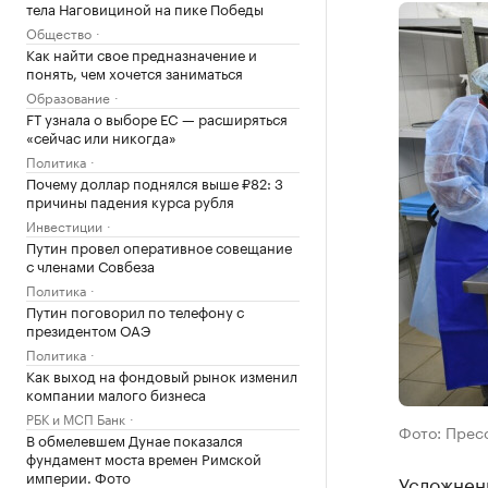
тела Наговициной на пике Победы
Общество
Как найти свое предназначение и
понять, чем хочется заниматься
Образование
FT узнала о выборе ЕС — расширяться
«сейчас или никогда»
Политика
Почему доллар поднялся выше ₽82: 3
причины падения курса рубля
Инвестиции
Путин провел оперативное совещание
с членами Совбеза
Политика
Путин поговорил по телефону с
президентом ОАЭ
Политика
Как выход на фондовый рынок изменил
компании малого бизнеса
РБК и МСП Банк
Фото: Пресс
В обмелевшем Дунае показался
фундамент моста времен Римской
империи. Фото
Усложнен