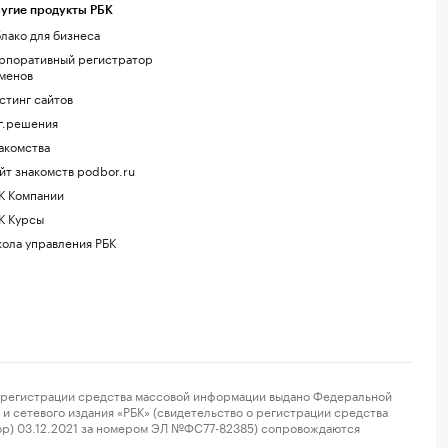
угие продукты РБК
лако для бизнеса
рпоративный регистратор
менов
стинг сайтов
г.решения
акомства
йт знакомств podbor.ru
К Компании
К Курсы
ола управления РБК
регистрации средства массовой информации выдано Федеральной
и сетевого издания «РБК» (свидетельство о регистрации средства
ор) 03.12.2021 за номером ЭЛ №ФС77-82385) сопровождаются