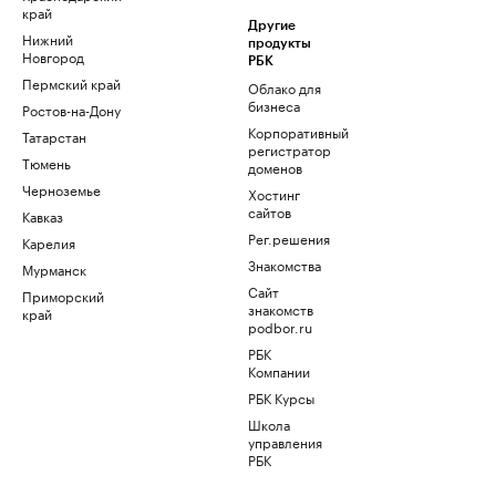
край
Другие
Нижний
продукты
Новгород
РБК
Пермский край
Облако для
бизнеса
Ростов-на-Дону
Корпоративный
Татарстан
регистратор
Тюмень
доменов
Черноземье
Хостинг
сайтов
Кавказ
Рег.решения
Карелия
Знакомства
Мурманск
Сайт
Приморский
знакомств
край
podbor.ru
РБК
Компании
РБК Курсы
Школа
управления
РБК