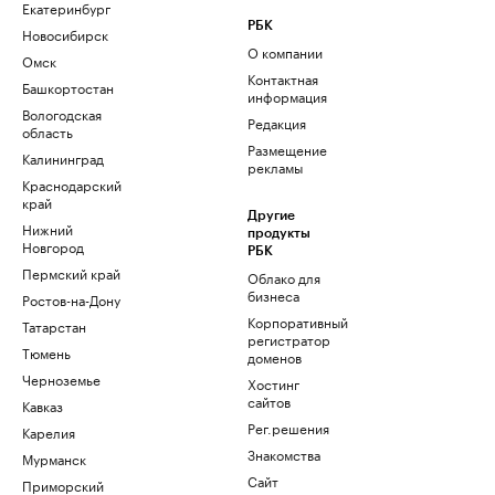
Екатеринбург
РБК
Новосибирск
О компании
Омск
Контактная
Башкортостан
информация
Вологодская
Редакция
область
Размещение
Калининград
рекламы
Краснодарский
край
Другие
Нижний
продукты
Новгород
РБК
Пермский край
Облако для
бизнеса
Ростов-на-Дону
Корпоративный
Татарстан
регистратор
Тюмень
доменов
Черноземье
Хостинг
сайтов
Кавказ
Рег.решения
Карелия
Знакомства
Мурманск
Сайт
Приморский