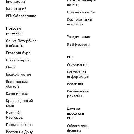
Биографии
на РБК
База знаний
Подписка на РБК
РБК Образование
Корпоративная
подписка
Новости
регионов
Уведомления
Санкт-Петербург
RSS Новости
и область
Екатеринбург
РБК
Новосибирск
О компании
Омск
Контактная
Башкортостан
информация
Вологодская
Редакция
область
Размещение
Калининград
рекламы
Краснодарский
край
Другие
Нижний
продукты
Новгород
РБК
Пермский край
Облако для
бизнеса
Ростов-на-Дону