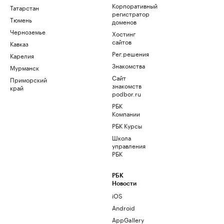
Корпоративный
Татарстан
регистратор
Тюмень
доменов
Черноземье
Хостинг
сайтов
Кавказ
Рег.решения
Карелия
Знакомства
Мурманск
Сайт
Приморский
знакомств
край
podbor.ru
РБК
Компании
РБК Курсы
Школа
управления
РБК
РБК
Новости
iOS
Android
AppGallery