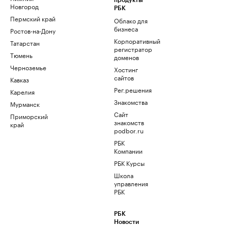
продукты
Новгород
РБК
Пермский край
Облако для
бизнеса
Ростов-на-Дону
Корпоративный
Татарстан
регистратор
Тюмень
доменов
Черноземье
Хостинг
сайтов
Кавказ
Рег.решения
Карелия
Знакомства
Мурманск
Сайт
Приморский
знакомств
край
podbor.ru
РБК
Компании
РБК Курсы
Школа
управления
РБК
РБК
Новости