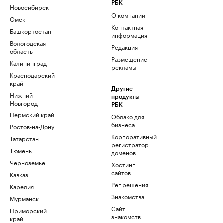
РБК
Новосибирск
О компании
Омск
Контактная
Башкортостан
информация
Вологодская
Редакция
область
Размещение
Калининград
рекламы
Краснодарский
край
Другие
Нижний
продукты
Новгород
РБК
Пермский край
Облако для
бизнеса
Ростов-на-Дону
Корпоративный
Татарстан
регистратор
Тюмень
доменов
Черноземье
Хостинг
сайтов
Кавказ
Рег.решения
Карелия
Знакомства
Мурманск
Сайт
Приморский
знакомств
край