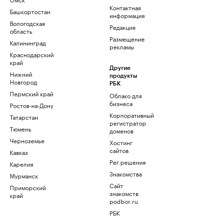
Контактная
Башкортостан
информация
Вологодская
Редакция
область
Размещение
Калининград
рекламы
Краснодарский
край
Другие
Нижний
продукты
Новгород
РБК
Пермский край
Облако для
бизнеса
Ростов-на-Дону
Корпоративный
Татарстан
регистратор
Тюмень
доменов
Черноземье
Хостинг
сайтов
Кавказ
Рег.решения
Карелия
Знакомства
Мурманск
Сайт
Приморский
знакомств
край
podbor.ru
РБК