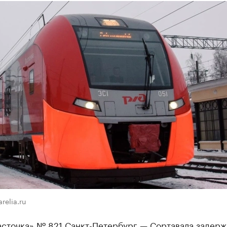
relia.ru
асточка» № 821 Санкт-Петербург — Сортавала задерж