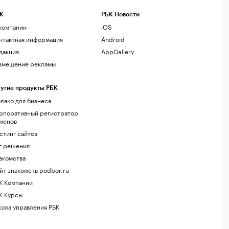
К
РБК Новости
компании
iOS
нтактная информация
Android
дакция
AppGallery
змещение рекламы
угие продукты РБК
лако для бизнеса
рпоративный регистратор
менов
стинг сайтов
г.решения
акомства
йт знакомств podbor.ru
К Компании
К Курсы
ола управления РБК