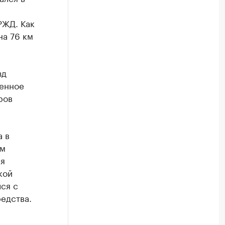
РЖД. Как
на 76 км
зд
ренное
ров
а в
ом
ля
кой
ся с
едства.