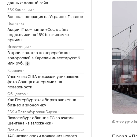
данных: полный гайд
РБК Компании
Военная операция на Украине. Главное
Политика
Акции IT-компании «Софтлайн»
подскочили на 16% без видимых
причин
Инвестиции
В производство по переработке
водорослей в Карелии инвестируют 6
млн руб.
Карелия
Ученые из США показали уникальные
фото Солнца с «перьями» на
поверхности
Общество
Как Петербургская биржа влияет на
бизнес и экономику
РБК и Петербургская Биржа
Люксембург обвинил ЕС во взятии
Фото: gov.ka
Шенгена «в заложники»
Политика
Поезд «Л
JAC назвал сроки появления нового