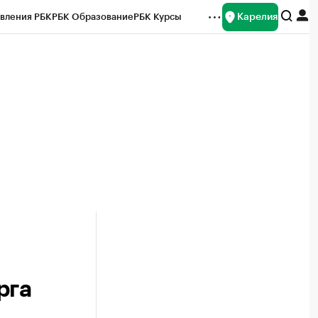
Карелия
вления РБК
РБК Образование
РБК Курсы
рейтинги
Франшизы
Газета
Спецпроекты СПб
ты
рга