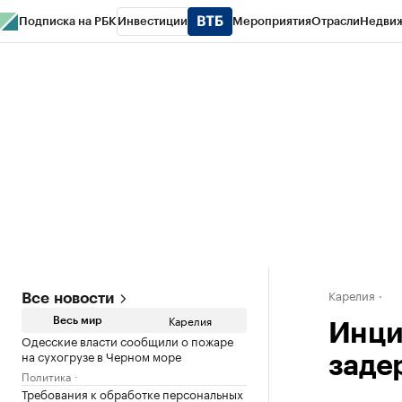
Подписка на РБК
Инвестиции
Мероприятия
Отрасли
Недви
РБК Life
Тренды
Визионеры
Национальные проекты
Город
Стиль
Кр
Конференции СПб
Спецпроекты
Проверка контрагентов
Политика
Карелия
Все новости
Карелия
Весь мир
Инци
Одесские власти сообщили о пожаре
на сухогрузе в Черном море
заде
Политика
Требования к обработке персональных