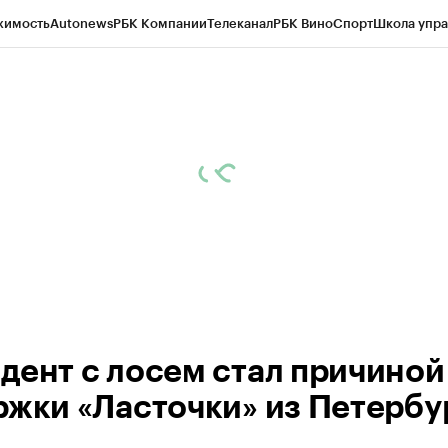
жимость
Autonews
РБК Компании
Телеканал
РБК Вино
Спорт
Школа упра
ипто
РБК Бизнес-среда
Дискуссионный клуб
Исследования
Кредитные 
Экономика
Бизнес
Технологии и медиа
Финансы
Рынок наличной валю
дент с лосем стал причиной
ржки «Ласточки» из Петербу