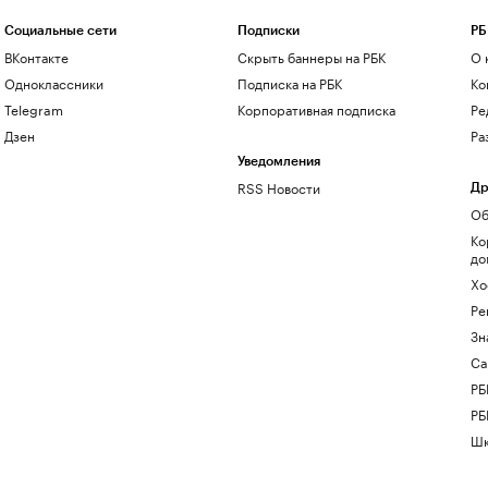
Социальные сети
Подписки
РБ
ВКонтакте
Скрыть баннеры на РБК
О 
Одноклассники
Подписка на РБК
Ко
Telegram
Корпоративная подписка
Ре
Дзен
Ра
Уведомления
RSS Новости
Др
Об
Ко
до
Хо
Ре
Зн
Са
РБ
РБ
Шк