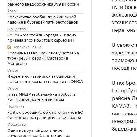
рамного внедорожника JS9 в России
пути боле
Авто
железнод
Роскачество сообщило о кишечной
уточняетс
палочке в бургерах пяти ресторанов
перегона
Общество
Конец «золотой лихорадки»: к чему
привела эпоха быстрых карьер в IT
В свою о
Подписка на РБК
задержал
Россияне завершили свое участие на
турнире ATP серии «Мастерс» в
торможени
Монреале
поезда не
Спорт
Инфантино извинился за ошибки и
пообещал пресекать нападки на ФИФА
В ноябре 
Спорт
Петербур
Глава МИД Азербайджана прибыл в
районе Ле
Киев с официальным визитом
КАМАЗ, п
Политика
Politico сообщило об отключениях в ЕС
сигнализа
биометрии на границе из-за очередей
поездом. 
Общество
Задержка 
Один из крупнейших в мире
лоукостеров сообщил о кризисе