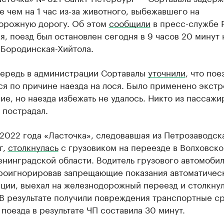
е чем на 1 час из-за животного, выбежавшего на
орожную дорогу. Об этом
сообщили
в пресс-службе 
я, поезд был остановлен сегодня в 9 часов 20 минут 
 Бородинская-Хийтола.
чередь в администрации Сортавалы
уточнили
, что пое
ся по причине наезда на лося. Было применено экст
е, но наезда избежать не удалось. Никто из пассажи
 пострадал.
2022 года «Ласточка», следовавшая из Петрозаводск
г,
столкнулась
с грузовиком на переезде в Волховск
нинградской области. Водитель грузового автомоби
роигнорировав запрещающие показания автоматичес
ции, выехал на железнодорожный переезд и столкнул
В результате получили повреждения транспортные ср
поезда в результате ЧП составила 30 минут.