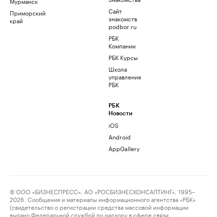
Мурманск
Сайт
Приморский
знакомств
край
podbor.ru
РБК
Компании
РБК Курсы
Школа
управления
РБК
РБК
Новости
iOS
Android
AppGallery
© ООО «БИЗНЕСПРЕСС», АО «РОСБИЗНЕСКОНСАЛТИНГ», 1995–
2026. Сообщения и материалы информационного агентства «РБК»
(свидетельство о регистрации средства массовой информации
выдано Федеральной службой по надзору в сфере связи,