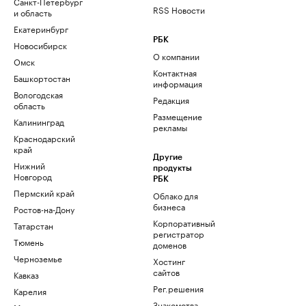
Санкт-Петербург
RSS Новости
и область
Екатеринбург
РБК
Новосибирск
О компании
Омск
Контактная
Башкортостан
информация
Вологодская
Редакция
область
Размещение
Калининград
рекламы
Краснодарский
край
Другие
Нижний
продукты
Новгород
РБК
Пермский край
Облако для
бизнеса
Ростов-на-Дону
Корпоративный
Татарстан
регистратор
Тюмень
доменов
Черноземье
Хостинг
сайтов
Кавказ
Рег.решения
Карелия
Знакомства