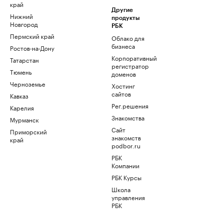
край
Другие
Нижний
продукты
Новгород
РБК
Пермский край
Облако для
бизнеса
Ростов-на-Дону
Корпоративный
Татарстан
регистратор
Тюмень
доменов
Черноземье
Хостинг
сайтов
Кавказ
Рег.решения
Карелия
Знакомства
Мурманск
Сайт
Приморский
знакомств
край
podbor.ru
РБК
Компании
РБК Курсы
Школа
управления
РБК