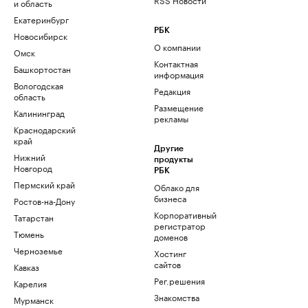
и область
Екатеринбург
РБК
Новосибирск
О компании
Омск
Контактная
Башкортостан
информация
Вологодская
Редакция
область
Размещение
Калининград
рекламы
Краснодарский
край
Другие
Нижний
продукты
Новгород
РБК
Пермский край
Облако для
бизнеса
Ростов-на-Дону
Корпоративный
Татарстан
регистратор
Тюмень
доменов
Черноземье
Хостинг
сайтов
Кавказ
Рег.решения
Карелия
Знакомства
Мурманск