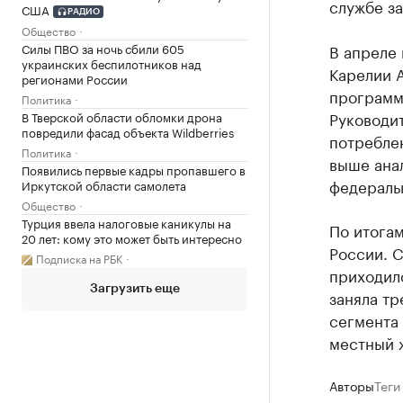
службе за
США
РАДИО
Общество
В апреле 
Силы ПВО за ночь сбили 605
украинских беспилотников над
Карелии 
регионами России
программ
Политика
Руководит
В Тверской области обломки дрона
повредили фасад объекта Wildberries
потреблен
Политика
выше ана
Появились первые кадры пропавшего в
федеральн
Иркутской области самолета
Общество
Турция ввела налоговые каникулы на
По итога
20 лет: кому это может быть интересно
России. С
Подписка на РБК
приходило
Загрузить еще
заняла тр
сегмента
местный ж
Авторы
Теги