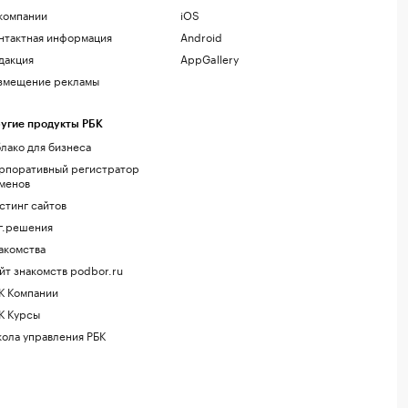
компании
iOS
нтактная информация
Android
дакция
AppGallery
змещение рекламы
угие продукты РБК
лако для бизнеса
рпоративный регистратор
менов
стинг сайтов
г.решения
акомства
йт знакомств podbor.ru
К Компании
К Курсы
ола управления РБК