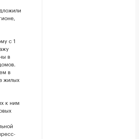
едложили
гионе,
му с 1
дажу
ны в
домов.
ем в
з жилых
х к ним
говых
льной
пресс-