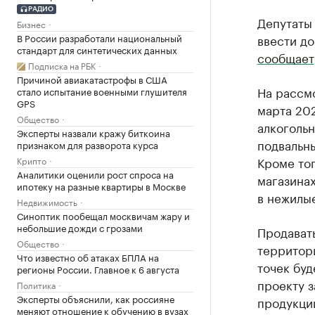
РАДИО
Депутаты
Бизнес
В России разработали национальный
ввести до
стандарт для синтетических данных
сообщает
Подписка на РБК
Причиной авиакатастрофы в США
На рассмо
стало испытание военными глушителя
GPS
марта 202
Общество
алкогольн
Эксперты назвали кражу биткоина
подвальн
признаком для разворота курса
Кроме тог
Крипто
Аналитики оценили рост спроса на
магазина
ипотеку на разные квартиры в Москве
в нежилые
Недвижимость
Синоптик пообещал москвичам жару и
небольшие дожди с грозами
Продавать
Общество
территори
Что известно об атаках БПЛА на
точек буд
регионы России. Главное к 6 августа
проекту з
Политика
Эксперты объяснили, как россияне
продукции
меняют отношение к обучению в вузах