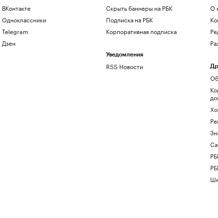
ВКонтакте
Скрыть баннеры на РБК
О 
Одноклассники
Подписка на РБК
Ко
Telegram
Корпоративная подписка
Ре
Дзен
Ра
Уведомления
RSS Новости
Др
Об
Ко
до
Хо
Ре
Зн
Са
РБ
РБ
Шк