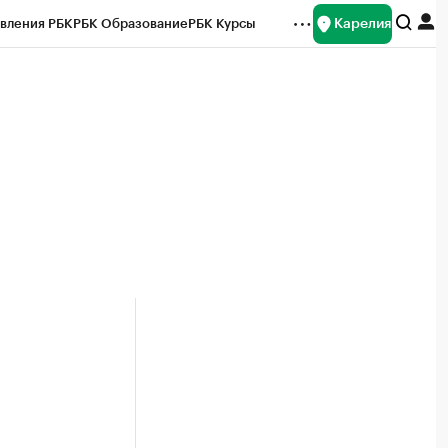
Карелия
вления РБК
РБК Образование
РБК Курсы
рейтинги
Франшизы
Газета
Спецпроекты СПб
ты