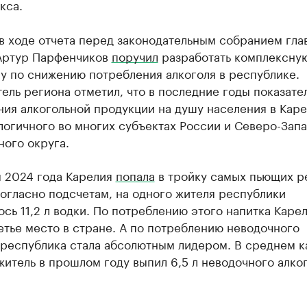
кса.
в ходе отчета перед законодательным собранием гла
Артур Парфенчиков
поручил
разработать комплексну
у по снижению потребления алкоголя в республике.
ель региона отметил, что в последние годы показате
ия алкогольной продукции на душу населения в Кар
логичного во многих субъектах России и Северо-Зап
ого округа.
м 2024 года Карелия
попала
в тройку самых пьющих р
огласно подсчетам, на одного жителя республики
сь 11,2 л водки. По потреблению этого напитка Каре
етье место в стране. А по потреблению неводочного
 республика стала абсолютным лидером. В среднем 
итель в прошлом году выпил 6,5 л неводочного алког