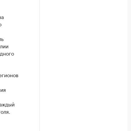
ва
ю
ль
елии
адного
егионов
лия
каждый
оля.