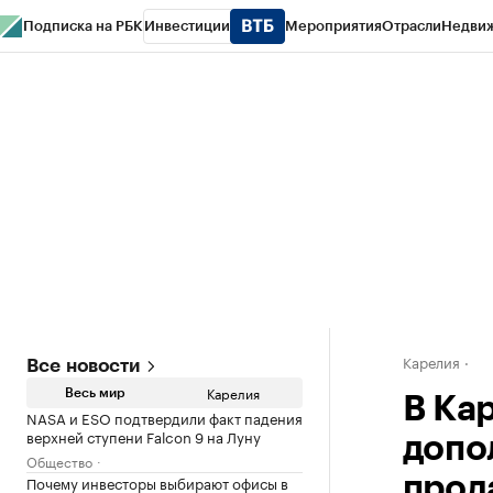
Подписка на РБК
Инвестиции
Мероприятия
Отрасли
Недви
РБК Life
Тренды
Визионеры
Национальные проекты
Город
Стиль
Кр
Конференции СПб
Спецпроекты
Проверка контрагентов
Политика
Карелия
Все новости
Карелия
Весь мир
В Ка
NASA и ESO подтвердили факт падения
верхней ступени Falcon 9 на Луну
допо
Общество
Почему инвесторы выбирают офисы в
прод