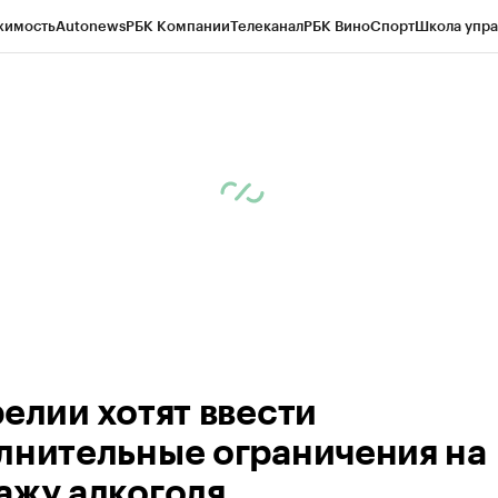
жимость
Autonews
РБК Компании
Телеканал
РБК Вино
Спорт
Школа упра
ипто
РБК Бизнес-среда
Дискуссионный клуб
Исследования
Кредитные 
Экономика
Бизнес
Технологии и медиа
Финансы
Рынок наличной валю
релии хотят ввести
лнительные ограничения на
ажу алкоголя