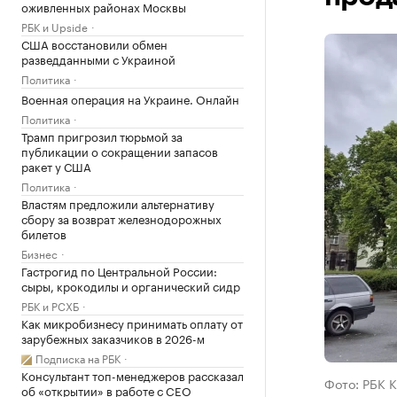
оживленных районах Москвы
РБК и Upside
США восстановили обмен
разведданными с Украиной
Политика
Военная операция на Украине. Онлайн
Политика
Трамп пригрозил тюрьмой за
публикации о сокращении запасов
ракет у США
Политика
Властям предложили альтернативу
сбору за возврат железнодорожных
билетов
Бизнес
Гастрогид по Центральной России:
сыры, крокодилы и органический сидр
РБК и РСХБ
Как микробизнесу принимать оплату от
зарубежных заказчиков в 2026-м
Подписка на РБК
Консультант топ-менеджеров рассказал
Фото: РБК 
об «открытии» в работе с CEO