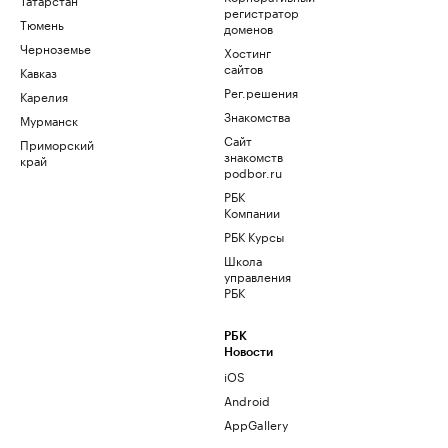
регистратор
Тюмень
доменов
Черноземье
Хостинг
сайтов
Кавказ
Рег.решения
Карелия
Знакомства
Мурманск
Сайт
Приморский
знакомств
край
podbor.ru
РБК
Компании
РБК Курсы
Школа
управления
РБК
РБК
Новости
iOS
Android
AppGallery