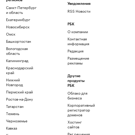
регионов
Уведомления
Санкт-Петербург
RSS Новости
и область
Екатеринбург
РБК
Новосибирск
О компании
Омск
Контактная
Башкортостан
информация
Вологодская
Редакция
область
Размещение
Калининград
рекламы
Краснодарский
край
Другие
Нижний
продукты
Новгород
РБК
Пермский край
Облако для
бизнеса
Ростов-на-Дону
Корпоративный
Татарстан
регистратор
Тюмень
доменов
Черноземье
Хостинг
сайтов
Кавказ
Рег.решения
Карелия