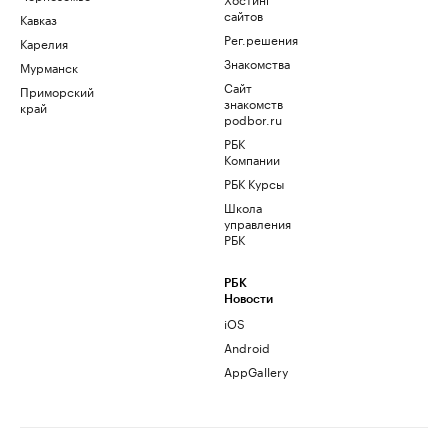
сайтов
Кавказ
Рег.решения
Карелия
Знакомства
Мурманск
Сайт
Приморский
знакомств
край
podbor.ru
РБК
Компании
РБК Курсы
Школа
управления
РБК
РБК
Новости
iOS
Android
AppGallery