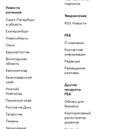
подписка
Новости
регионов
Уведомления
Санкт-Петербург
RSS Новости
и область
Екатеринбург
РБК
Новосибирск
О компании
Омск
Контактная
Башкортостан
информация
Вологодская
Редакция
область
Размещение
Калининград
рекламы
Краснодарский
край
Другие
Нижний
продукты
Новгород
РБК
Пермский край
Облако для
бизнеса
Ростов-на-Дону
Корпоративный
Татарстан
регистратор
Тюмень
доменов
Черноземье
Хостинг