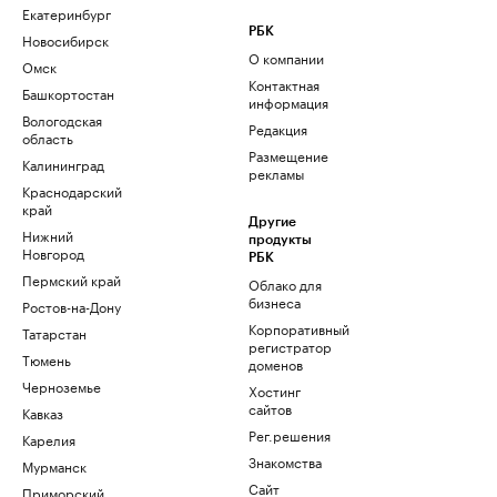
Екатеринбург
РБК
Новосибирск
О компании
Омск
Контактная
Башкортостан
информация
Вологодская
Редакция
область
Размещение
Калининград
рекламы
Краснодарский
край
Другие
Нижний
продукты
Новгород
РБК
Пермский край
Облако для
бизнеса
Ростов-на-Дону
Корпоративный
Татарстан
регистратор
Тюмень
доменов
Черноземье
Хостинг
сайтов
Кавказ
Рег.решения
Карелия
Знакомства
Мурманск
Сайт
Приморский