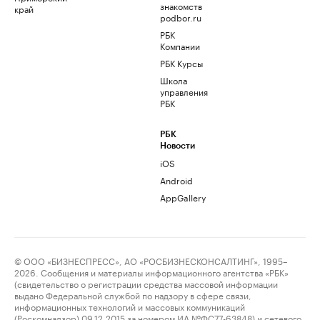
знакомств
край
podbor.ru
РБК
Компании
РБК Курсы
Школа
управления
РБК
РБК
Новости
iOS
Android
AppGallery
© ООО «БИЗНЕСПРЕСС», АО «РОСБИЗНЕСКОНСАЛТИНГ», 1995–
2026. Сообщения и материалы информационного агентства «РБК»
(свидетельство о регистрации средства массовой информации
выдано Федеральной службой по надзору в сфере связи,
информационных технологий и массовых коммуникаций
(Роскомнадзор) 09.12.2015 за номером ИА №ФС77-63848) и сетевого