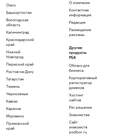
О компании
Омск
Контактная
Башкортостан
информация
Вологодская
Редакция
область
Размещение
Калининград
рекламы
Краснодарский
край
Другие
Нижний
продукты
Новгород
РБК
Пермский край
Облако для
бизнеса
Ростов-на-Дону
Корпоративный
Татарстан
регистратор
Тюмень
доменов
Черноземье
Хостинг
сайтов
Кавказ
Рег.решения
Карелия
Знакомства
Мурманск
Сайт
Приморский
знакомств
край
podbor.ru