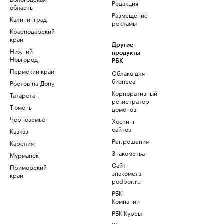
Редакция
область
Размещение
Калининград
рекламы
Краснодарский
край
Другие
Нижний
продукты
Новгород
РБК
Пермский край
Облако для
бизнеса
Ростов-на-Дону
Корпоративный
Татарстан
регистратор
Тюмень
доменов
Черноземье
Хостинг
сайтов
Кавказ
Рег.решения
Карелия
Знакомства
Мурманск
Сайт
Приморский
знакомств
край
podbor.ru
РБК
Компании
РБК Курсы