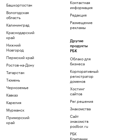
Контактная
Башкортостан
информация
Вологодская
Редакция
область
Размещение
Калининград
рекламы
Краснодарский
край
Другие
Нижний
продукты
Новгород
РБК
Пермский край
Облако для
бизнеса
Ростов-на-Дону
Корпоративный
Татарстан
регистратор
Тюмень
доменов
Черноземье
Хостинг
сайтов
Кавказ
Рег.решения
Карелия
Знакомства
Мурманск
Сайт
Приморский
знакомств
край
podbor.ru
РБК
Компании