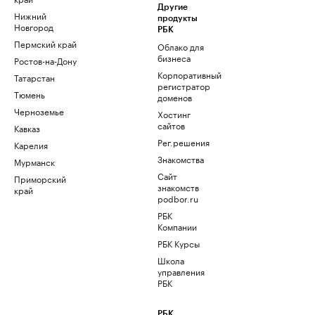
Другие
Нижний
продукты
Новгород
РБК
Пермский край
Облако для
бизнеса
Ростов-на-Дону
Корпоративный
Татарстан
регистратор
Тюмень
доменов
Черноземье
Хостинг
сайтов
Кавказ
Рег.решения
Карелия
Знакомства
Мурманск
Сайт
Приморский
знакомств
край
podbor.ru
РБК
Компании
РБК Курсы
Школа
управления
РБК
РБК