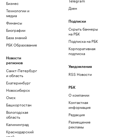
Telegram
Бизнес
Дзен
Технологии и
медиа
Финансы
Подписки
Скрыть баннеры
Биографии
на РБК
База знаний
Подписка на РБК
РБК Образование
Корпоративная
подписка
Новости
регионов
Уведомления
Санкт-Петербург
RSS Новости
и область
Екатеринбург
РБК
Новосибирск
О компании
Омск
Контактная
Башкортостан
информация
Вологодская
Редакция
область
Размещение
Калининград
рекламы
Краснодарский
край