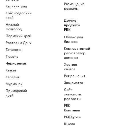
Размещение
Калининград
рекламы
Краснодарский
край
Другие
Нижний
продукты
Новгород
РБК
Пермский край
Облако для
бизнеса
Ростов-на-Дону
Корпоративный
Татарстан
регистратор
Тюмень
доменов
Черноземье
Хостинг
сайтов
Кавказ
Рег.решения
Карелия
Знакомства
Мурманск
Сайт
Приморский
знакомств
край
podbor.ru
РБК
Компании
РБК Курсы
Школа
управления